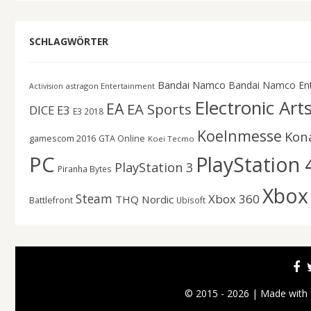
SCHLAGWÖRTER
Bandai Namco
Bandai Namco En
astragon Entertainment
Activision
Electronic Art
EA
EA Sports
DICE
E3
E3 2018
Koelnmesse
Kon
gamescom 2016
GTA Online
Koei Tecmo
PC
PlayStation 
PlayStation 3
Piranha Bytes
Xbox
Steam
Xbox 360
THQ Nordic
Battlefront
Ubisoft
© 2015 - 2026 | Made with