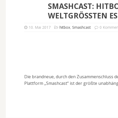
SMASHCAST: HITB
WELTGRÖSSTEN ES
10. Mai 2017
hitbox
,
Smashcast
0 Kommen
Die brandneue, durch den Zusammenschluss de
Plattform „Smashcast“ ist der größte unabhän