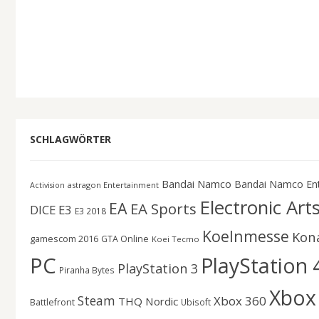
SCHLAGWÖRTER
Bandai Namco
Bandai Namco En
astragon Entertainment
Activision
Electronic Art
EA
EA Sports
DICE
E3
E3 2018
Koelnmesse
Kon
gamescom 2016
GTA Online
Koei Tecmo
PC
PlayStation 
PlayStation 3
Piranha Bytes
Xbox
Steam
Xbox 360
THQ Nordic
Battlefront
Ubisoft