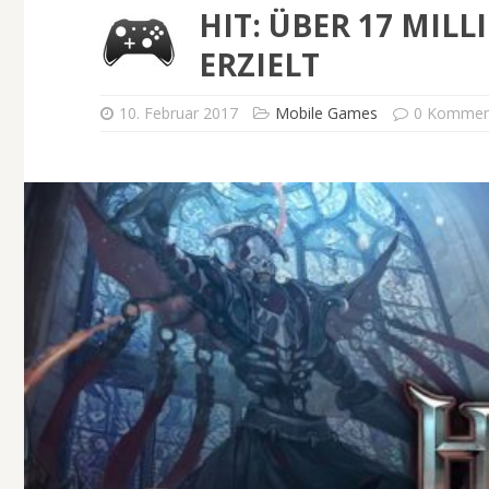
HIT: ÜBER 17 MI
ERZIELT
10. Februar 2017
Mobile Games
0 Kommen