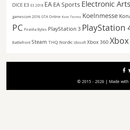
Electronic Art
EA
EA Sports
DICE
E3
E3 2018
Koelnmesse
Kon
gamescom 2016
GTA Online
Koei Tecmo
PC
PlayStation 
PlayStation 3
Piranha Bytes
Xbox
Steam
Xbox 360
THQ Nordic
Battlefront
Ubisoft
© 2015 - 2026 | Made with