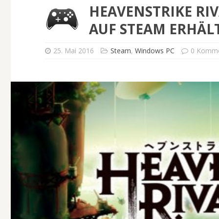
HEAVENSTRIKE RIV
AUF STEAM ERHÄL
25. Mai 2016
Steam
,
Windows PC
0 Komme