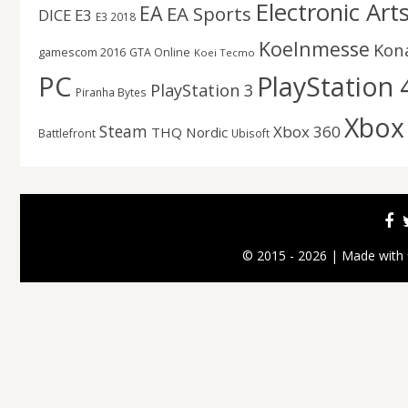
Electronic Art
EA
EA Sports
DICE
E3
E3 2018
Koelnmesse
Kon
gamescom 2016
GTA Online
Koei Tecmo
PC
PlayStation 
PlayStation 3
Piranha Bytes
Xbox
Steam
Xbox 360
THQ Nordic
Battlefront
Ubisoft
© 2015 - 2026 | Made with