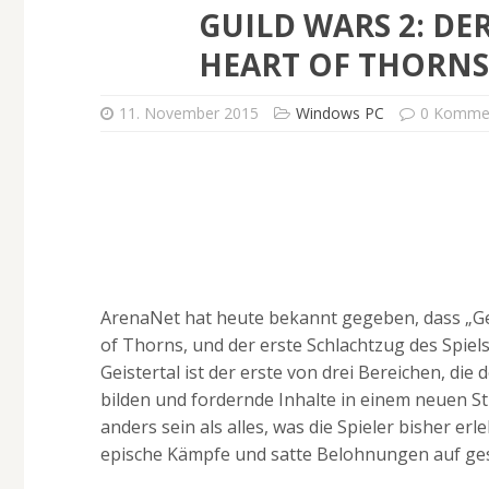
GUILD WARS 2: DE
HEART OF THORNS
11. November 2015
Windows PC
0 Komme
ArenaNet hat heute bekannt gegeben, dass „Gei
of Thorns, und der erste Schlachtzug des Spiels
Geistertal ist der erste von drei Bereichen, die
bilden und fordernde Inhalte in einem neuen St
anders sein als alles, was die Spieler bisher e
epische Kämpfe und satte Belohnungen auf gesc