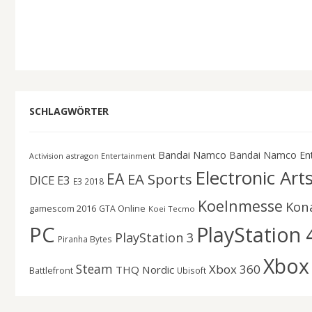
SCHLAGWÖRTER
Bandai Namco
Bandai Namco En
astragon Entertainment
Activision
Electronic Art
EA
EA Sports
DICE
E3
E3 2018
Koelnmesse
Kon
gamescom 2016
GTA Online
Koei Tecmo
PC
PlayStation 
PlayStation 3
Piranha Bytes
Xbox
Steam
Xbox 360
THQ Nordic
Battlefront
Ubisoft