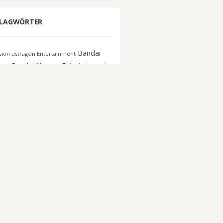
LAGWÖRTER
Bandai
astragon Entertainment
ision
co
Bandai Namco Entertainment
Capcom
n Interactive
Blizzard
DICE
E3
Deep Silver
c Con Germany
EA
EA Sports
018
ectronic Arts
Escape from
eSport
ov
Focus Home
FIFA 16
gamescom
gamescom
active
GTA Online
Koei Tecmo
elnmesse
Konami
Messe
crosoft
Netzwelt