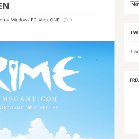
EN
Arc
ion 4
,
Windows PC
,
Xbox ONE
0
TWI
Twe
FRE