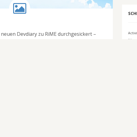
SCH
m neuen Devdiary zu RiME durchgesickert –
Activ
Nam
 Grey Box, Six Foot und den
Bigbe
 bei Tequila Works.
Comi
E3 2
El
WEITERLESEN
Tark
Inter
2016
Ko
Mi