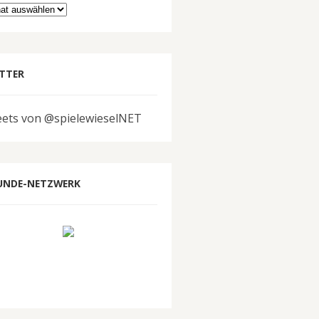
hiv
TTER
ets von @spielewieselNET
UNDE-NETZWERK