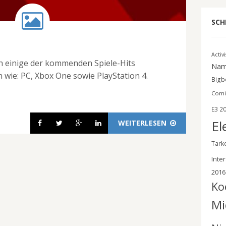
SCH
Activ
ch einige der kommenden Spiele-Hits
Nam
 wie: PC, Xbox One sowie PlayStation 4.
Bigbe
Comi
E3 2
El
WEITERLESEN
Tark
Inter
2016
Ko
Mi