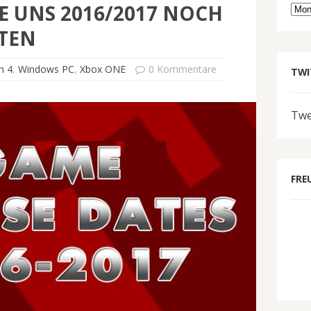
IE UNS 2016/2017 NOCH
Arc
TEN
n 4
,
Windows PC
,
Xbox ONE
0 Kommentare
TWI
Twe
FRE