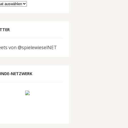
hiv
TTER
ets von @spielewieselNET
UNDE-NETZWERK