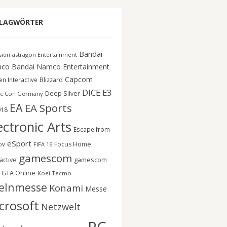
LAGWÖRTER
Bandai
astragon Entertainment
ision
co
Bandai Namco Entertainment
Capcom
n Interactive
Blizzard
DICE
E3
Deep Silver
c Con Germany
EA
EA Sports
018
ectronic Arts
Escape from
eSport
ov
Focus Home
FIFA 16
gamescom
gamescom
active
GTA Online
Koei Tecmo
elnmesse
Konami
Messe
crosoft
Netzwelt