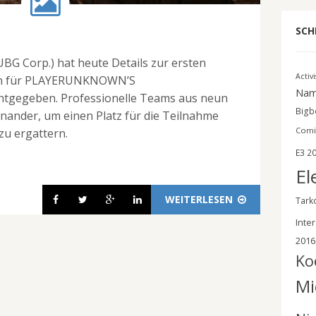
SCH
BG Corp.) hat heute Details zur ersten
Activ
son für PLAYERUNKNOWN’S
Nam
egeben. Professionelle Teams aus neun
Bigbe
nander, um einen Platz für die Teilnahme
Comi
zu ergattern.
E3 2
El
WEITERLESEN
Tark
Inter
2016
Ko
Mi