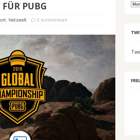
 FÜR PUBG
Arc
ort
,
Netzwelt
0 Kommentare
TWI
Twe
FRE