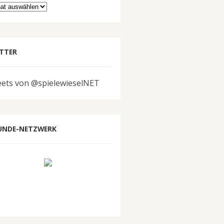
hiv
TTER
ets von @spielewieselNET
UNDE-NETZWERK