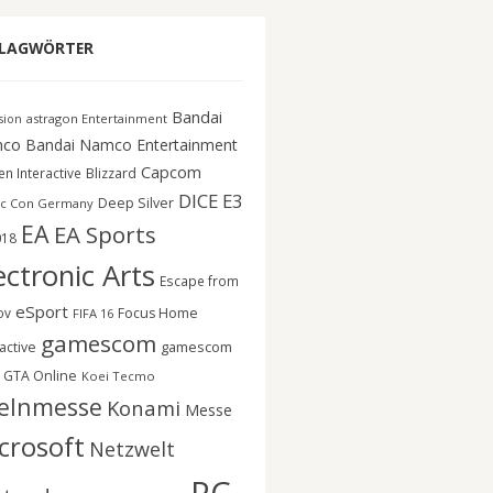
LAGWÖRTER
Bandai
astragon Entertainment
ision
co
Bandai Namco Entertainment
Capcom
n Interactive
Blizzard
DICE
E3
Deep Silver
c Con Germany
EA
EA Sports
018
ectronic Arts
Escape from
eSport
ov
Focus Home
FIFA 16
gamescom
gamescom
active
GTA Online
Koei Tecmo
elnmesse
Konami
Messe
crosoft
Netzwelt