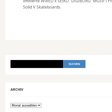
limitierte WIRED x SEIKO “DIGIBORG” MGSV:TPP
Solid V Skateboards.
ARCHIV
Archiv