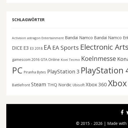
SCHLAGWÖRTER
Bandai Namco
Bandai Namco En
astragon Entertainment
Activision
Electronic Art
EA
EA Sports
DICE
E3
E3 2018
Koelnmesse
Kon
gamescom 2016
GTA Online
Koei Tecmo
PC
PlayStation 
PlayStation 3
Piranha Bytes
Xbox
Steam
Xbox 360
THQ Nordic
Battlefront
Ubisoft
© 2015 - 2026 | Made with