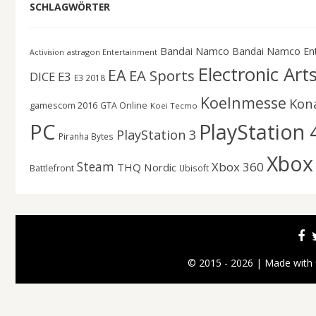
SCHLAGWÖRTER
Bandai Namco
Bandai Namco En
astragon Entertainment
Activision
Electronic Art
EA
EA Sports
DICE
E3
E3 2018
Koelnmesse
Kon
gamescom 2016
GTA Online
Koei Tecmo
PC
PlayStation 
PlayStation 3
Piranha Bytes
Xbox
Steam
Xbox 360
THQ Nordic
Battlefront
Ubisoft
© 2015 - 2026 | Made with