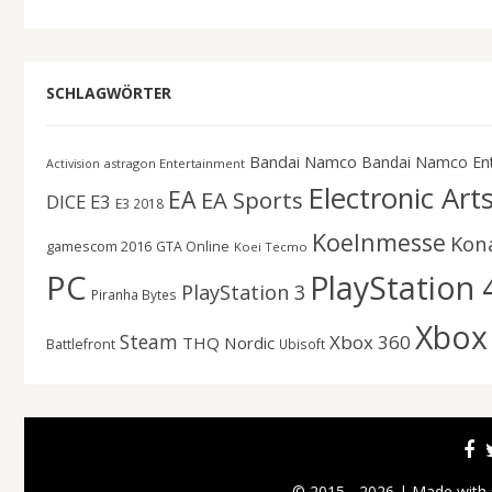
SCHLAGWÖRTER
Bandai Namco
Bandai Namco En
astragon Entertainment
Activision
Electronic Art
EA
EA Sports
DICE
E3
E3 2018
Koelnmesse
Kon
gamescom 2016
GTA Online
Koei Tecmo
PC
PlayStation 
PlayStation 3
Piranha Bytes
Xbox
Steam
Xbox 360
THQ Nordic
Battlefront
Ubisoft
© 2015 - 2026 | Made with