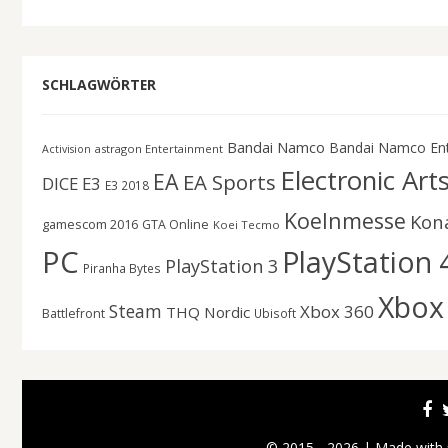
SCHLAGWÖRTER
Bandai Namco
Bandai Namco En
astragon Entertainment
Activision
Electronic Art
EA
EA Sports
DICE
E3
E3 2018
Koelnmesse
Kon
gamescom 2016
GTA Online
Koei Tecmo
PC
PlayStation 
PlayStation 3
Piranha Bytes
Xbox
Steam
Xbox 360
THQ Nordic
Battlefront
Ubisoft
© 2015 - 2026 | Made with