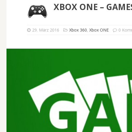
XBOX ONE – GAMES
29. März 2016
Xbox 360
,
Xbox ONE
0 Kom