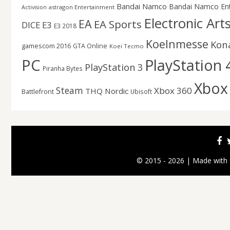
Bandai Namco
Bandai Namco En
astragon Entertainment
Activision
Electronic Art
EA
EA Sports
DICE
E3
E3 2018
Koelnmesse
Kon
gamescom 2016
GTA Online
Koei Tecmo
PC
PlayStation 
PlayStation 3
Piranha Bytes
Xbox
Steam
Xbox 360
THQ Nordic
Battlefront
Ubisoft
© 2015 - 2026 | Made with