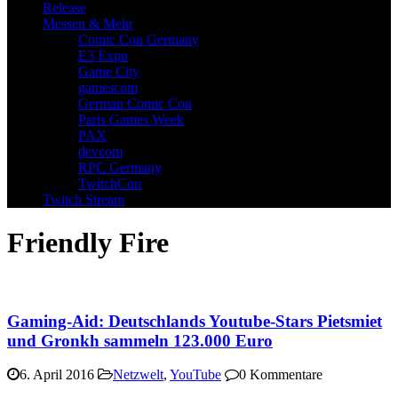
Release
Messen & Mehr
Comic Con Germany
E3 Expo
Game City
gamescom
German Comic Con
Paris Games Week
PAX
devcom
RPC Germany
TwitchCon
Twitch Stream
Friendly Fire
Gaming-Aid: Deutschlands Youtube-Stars Pietsmiet
und Gronkh sammeln 123.000 Euro
6. April 2016
Netzwelt
,
YouTube
0 Kommentare