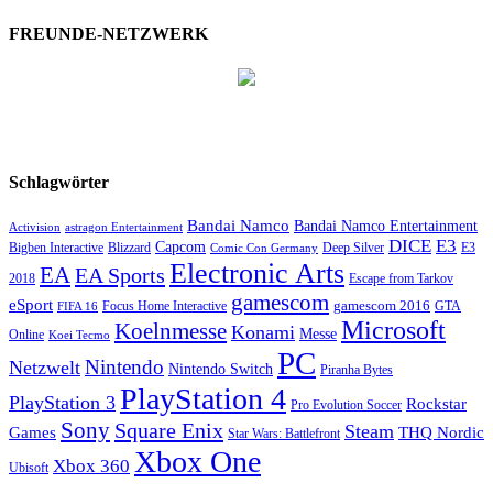
FREUNDE-NETZWERK
Schlagwörter
Bandai Namco
Bandai Namco Entertainment
astragon Entertainment
Activision
DICE
E3
Capcom
Bigben Interactive
Blizzard
Deep Silver
E3
Comic Con Germany
Electronic Arts
EA
EA Sports
2018
Escape from Tarkov
gamescom
eSport
Focus Home Interactive
gamescom 2016
GTA
FIFA 16
Microsoft
Koelnmesse
Konami
Messe
Online
Koei Tecmo
PC
Nintendo
Netzwelt
Nintendo Switch
Piranha Bytes
PlayStation 4
PlayStation 3
Rockstar
Pro Evolution Soccer
Sony
Square Enix
Steam
Games
THQ Nordic
Star Wars: Battlefront
Xbox One
Xbox 360
Ubisoft