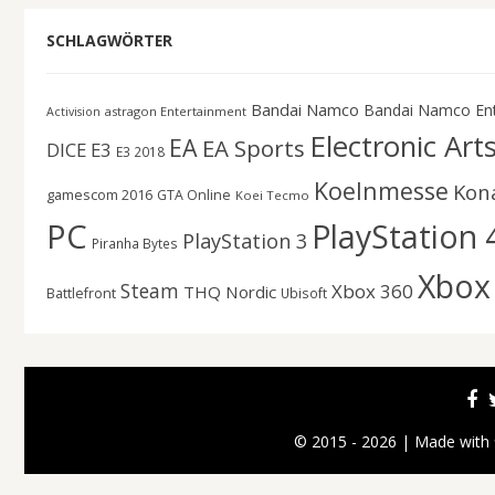
SCHLAGWÖRTER
Bandai Namco
Bandai Namco En
astragon Entertainment
Activision
Electronic Art
EA
EA Sports
DICE
E3
E3 2018
Koelnmesse
Kon
gamescom 2016
GTA Online
Koei Tecmo
PC
PlayStation 
PlayStation 3
Piranha Bytes
Xbox
Steam
Xbox 360
THQ Nordic
Battlefront
Ubisoft
© 2015 - 2026 | Made with