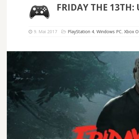
FRIDAY THE 13TH:
9. Mai 2017
PlayStation 4
,
Windows PC
,
Xbox 