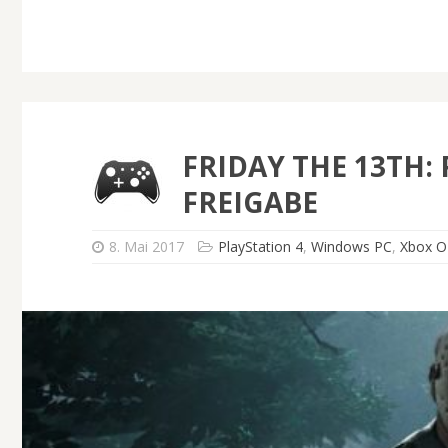
FRIDAY THE 13TH:
FREIGABE
8. Mai 2017
PlayStation 4
,
Windows PC
,
Xbox 