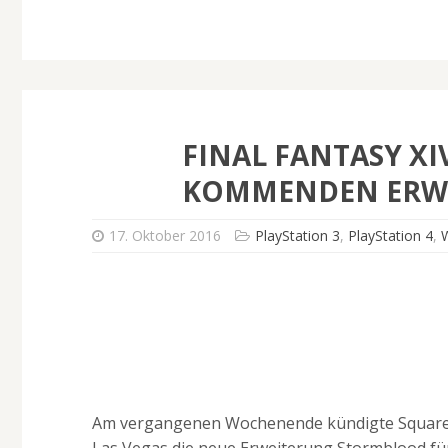
FINAL FANTASY X
KOMMENDEN ERW
17. Oktober 2016
PlayStation 3
,
PlayStation 4
,
Am vergangenen Wochenende kündigte Square E
Las Vegas die neue Erweiterung Stormblood fü