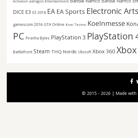
Bandai Namco
Bandai Namco En
astragon Entertainment
Activision
Electronic Art
EA
EA Sports
DICE
E3
E3 2018
Koelnmesse
Kon
gamescom 2016
GTA Online
Koei Tecmo
PC
PlayStation 
PlayStation 3
Piranha Bytes
Xbox
Steam
Xbox 360
THQ Nordic
Battlefront
Ubisoft
© 2015 - 2026 | Made with