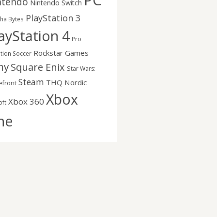
PC
ntendo
Nintendo Switch
PlayStation 3
nha Bytes
ayStation 4
Pro
Rockstar Games
ution Soccer
ny
Square Enix
Star Wars:
Steam
THQ Nordic
efront
Xbox
Xbox 360
oft
ne