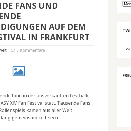
NDE FANS UND
Arc
ENDE
DIGUNGEN AUF DEM
TWI
STIVAL IN FRANKFURT
Twe
welt
0 Kommentare
FRE
de fand in der ausverkauften Festhalle
SY XIV Fan Festival statt. Tausende Fans
Rollenspiels kamen aus aller Welt
lang gemeinsam zu feiern.