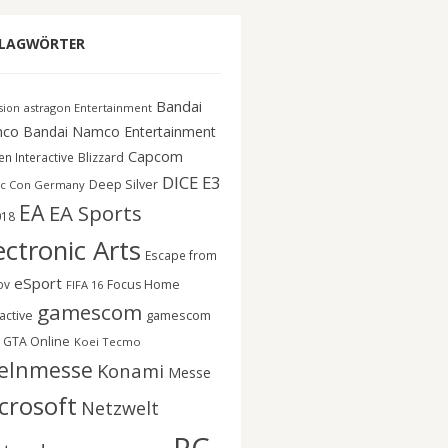
LAGWÖRTER
Bandai
astragon Entertainment
ision
co
Bandai Namco Entertainment
Capcom
n Interactive
Blizzard
DICE
E3
Deep Silver
c Con Germany
EA
EA Sports
018
ectronic Arts
Escape from
eSport
ov
Focus Home
FIFA 16
gamescom
gamescom
active
GTA Online
Koei Tecmo
elnmesse
Konami
Messe
crosoft
Netzwelt