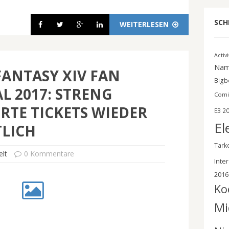
SCH
WEITERLESEN
Activ
Nam
FANTASY XIV FAN
Bigbe
AL 2017: STRENG
Comi
ERTE TICKETS WIEDER
E3 2
El
LICH
Tark
lt
0 Kommentare
Inter
2016
Ko
Mi