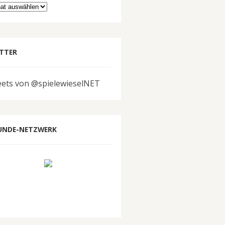
hiv
TTER
ets von @spielewieselNET
UNDE-NETZWERK