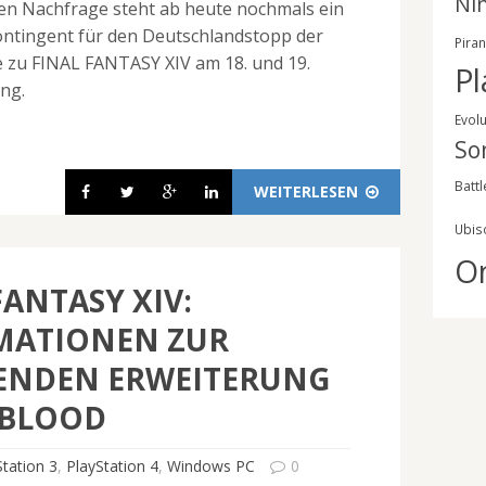
Ni
n Nachfrage steht ab heute nochmals ein
kontingent für den Deutschlandstopp der
Pira
e zu FINAL FANTASY XIV am 18. und 19.
Pl
ng.
Evol
So
Battl
WEITERLESEN
Ubis
O
FANTASY XIV:
MATIONEN ZUR
NDEN ERWEITERUNG
BLOOD
Station 3
,
PlayStation 4
,
Windows PC
0