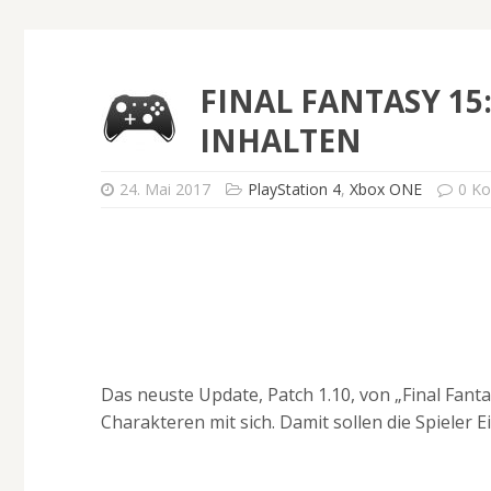
FINAL FANTASY 15
INHALTEN
24. Mai 2017
PlayStation 4
,
Xbox ONE
0 K
Das neuste Update, Patch 1.10, von „Final Fan
Charakteren mit sich. Damit sollen die Spieler