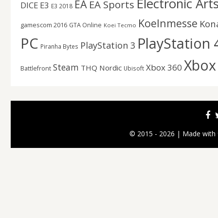
Electronic Art
EA
EA Sports
DICE
E3
E3 2018
Koelnmesse
Kon
gamescom 2016
GTA Online
Koei Tecmo
PC
PlayStation 
PlayStation 3
Piranha Bytes
Xbox
Steam
Xbox 360
THQ Nordic
Battlefront
Ubisoft
© 2015 - 2026 | Made with