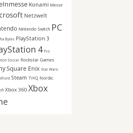
elnmesse
Konami
Messe
crosoft
Netzwelt
PC
ntendo
Nintendo Switch
PlayStation 3
nha Bytes
ayStation 4
Pro
Rockstar Games
ution Soccer
ny
Square Enix
Star Wars:
Steam
THQ Nordic
efront
Xbox
Xbox 360
oft
ne