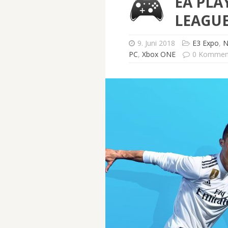
EA PLA
LEAGUE
9. Juni 2018
E3 Expo
,
N
PC
,
Xbox ONE
0 Kommen