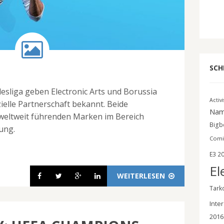
SCH
esliga geben Electronic Arts und Borussia
Activ
ielle Partnerschaft bekannt. Beide
Nam
weltweit führenden Marken im Bereich
Bigbe
ung.
Comi
E3 2
El
WEITERLESEN
Tark
Inter
2016