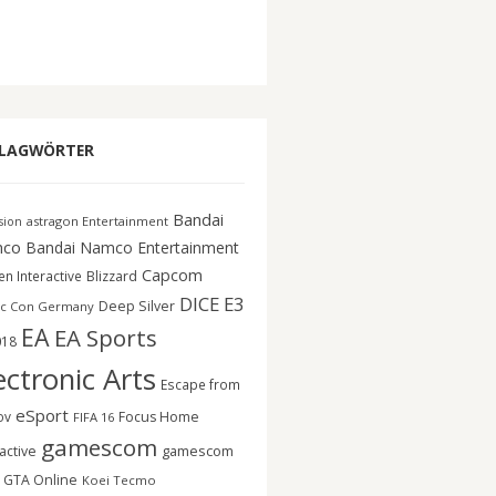
LAGWÖRTER
Bandai
astragon Entertainment
ision
co
Bandai Namco Entertainment
Capcom
n Interactive
Blizzard
DICE
E3
Deep Silver
c Con Germany
EA
EA Sports
018
ectronic Arts
Escape from
eSport
ov
Focus Home
FIFA 16
gamescom
gamescom
active
GTA Online
Koei Tecmo