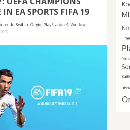
Y: UEFA CHAMPIONS
Ko
 IN EA SPORTS FIFA 19
Mi
intendo Switch
,
Origin
,
PlayStation 4
,
Windows
Ni
tare
Pira
Pl
Evol
So
Battl
Ubis
O