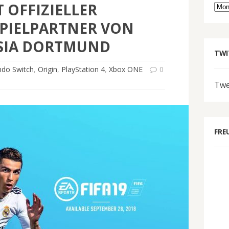
 OFFIZIELLER
Arc
PIELPARTNER VON
SIA DORTMUND
TWI
ndo Switch
,
Origin
,
PlayStation 4
,
Xbox ONE
0
Twe
FRE