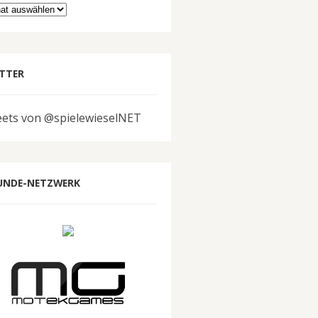
hiv
TTER
ets von @spielewieselNET
UNDE-NETZWERK