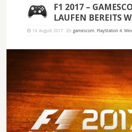
F1 2017 – GAMESC
LAUFEN BEREITS 
14. August 2017
gamescom
,
PlayStation 4
,
Win