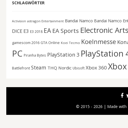
SCHLAGWÖRTER
Bandai Namco
Bandai Namco En
astragon Entertainment
Activision
Electronic Art
EA
EA Sports
DICE
E3
E3 2018
Koelnmesse
Kon
gamescom 2016
GTA Online
Koei Tecmo
PC
PlayStation 
PlayStation 3
Piranha Bytes
Xbox
Steam
Xbox 360
THQ Nordic
Battlefront
Ubisoft
© 2015 - 2026 | Made with