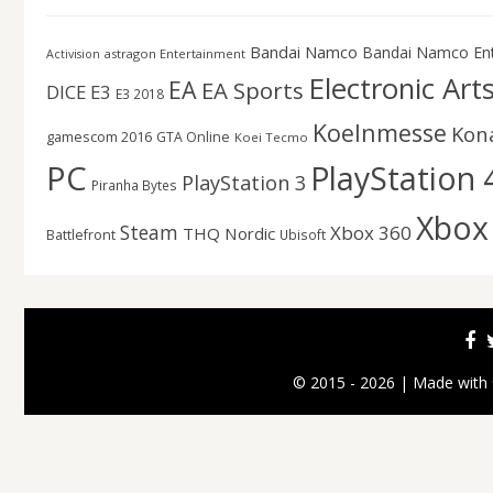
Bandai Namco
Bandai Namco En
astragon Entertainment
Activision
Electronic Art
EA
EA Sports
DICE
E3
E3 2018
Koelnmesse
Kon
gamescom 2016
GTA Online
Koei Tecmo
PC
PlayStation 
PlayStation 3
Piranha Bytes
Xbox
Steam
Xbox 360
THQ Nordic
Battlefront
Ubisoft
© 2015 - 2026 | Made with