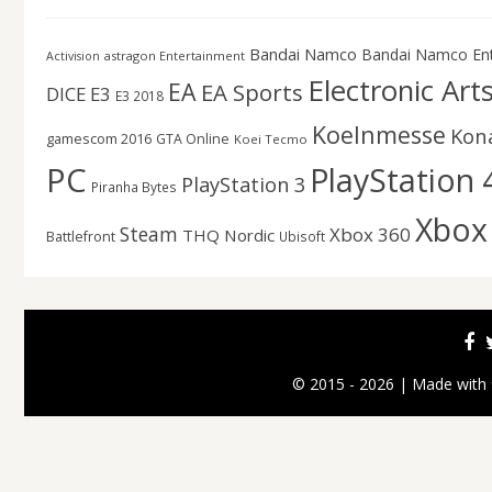
Bandai Namco
Bandai Namco En
astragon Entertainment
Activision
Electronic Art
EA
EA Sports
DICE
E3
E3 2018
Koelnmesse
Kon
gamescom 2016
GTA Online
Koei Tecmo
PC
PlayStation 
PlayStation 3
Piranha Bytes
Xbox
Steam
Xbox 360
THQ Nordic
Battlefront
Ubisoft
© 2015 - 2026 | Made with