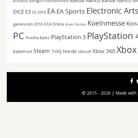
Bandai Namco
Bandai Namco En
astragon Entertainment
Activision
Electronic Art
EA
EA Sports
DICE
E3
E3 2018
Koelnmesse
Kon
gamescom 2016
GTA Online
Koei Tecmo
PC
PlayStation 
PlayStation 3
Piranha Bytes
Xbox
Steam
Xbox 360
THQ Nordic
Battlefront
Ubisoft
© 2015 - 2026 | Made with