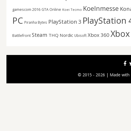
Koelnmesse
Kon
gamescom 2016
GTA Online
Koei Tecmo
PC
PlayStation 
PlayStation 3
Piranha Bytes
Xbox
Steam
Xbox 360
THQ Nordic
Battlefront
Ubisoft
© 2015 - 2026 | Made with