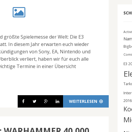
SCH
Activ
nd größte Spielemesse der Welt: Die E3
Nam
tatt. In diesem Jahr erwarten euch wieder
Bigbe
kündigungen von Sony, EA, Nintendo und
Comi
erblick verliert, haben wir für euch alle
E3 2
chtige Termine in einer Übersicht
El
Tark
Inter
2016
WEITERLESEN
Ko
Mi
6: WARHAMMER 40,000