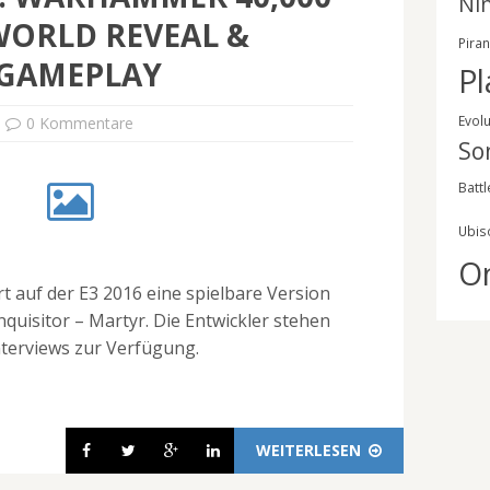
Ni
ORLD REVEAL &
Pira
 GAMEPLAY
Pl
Evol
0 Kommentare
So
Battl
Ubis
O
 auf der E3 2016 eine spielbare Version
uisitor – Martyr. Die Entwickler stehen
nterviews zur Verfügung.
WEITERLESEN