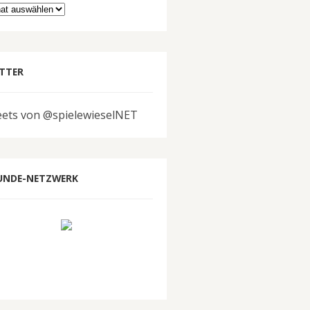
hiv
TTER
ets von @spielewieselNET
UNDE-NETZWERK