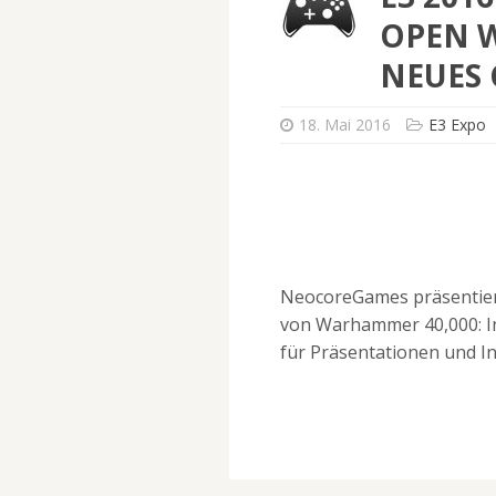
OPEN W
NEUES
18. Mai 2016
E3 Expo
NeocoreGames präsentiert
von Warhammer 40,000: Inq
für Präsentationen und I