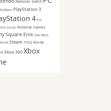
PC
ntendo
Nintendo Switch
PlayStation 3
nha Bytes
ayStation 4
Pro
Rockstar Games
ution Soccer
ny
Square Enix
Star Wars:
Steam
THQ Nordic
efront
Xbox
Xbox 360
oft
ne