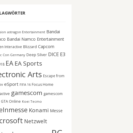
LAGWÖRTER
Bandai
astragon Entertainment
ision
co
Bandai Namco Entertainment
Capcom
n Interactive
Blizzard
DICE
E3
Deep Silver
c Con Germany
EA
EA Sports
018
ectronic Arts
Escape from
eSport
ov
Focus Home
FIFA 16
gamescom
gamescom
active
GTA Online
Koei Tecmo
elnmesse
Konami
Messe
crosoft
Netzwelt