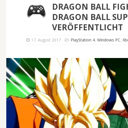
DRAGON BALL FIG
DRAGON BALL SUP
VERÖFFENTLICHT
17. August 2017
PlayStation 4
,
Windows PC
,
Xb