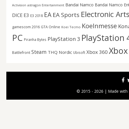
Bandai Namco
Bandai Namco En
astragon Entertainment
Activision
Electronic Art
EA
EA Sports
DICE
E3
E3 2018
Koelnmesse
Kon
gamescom 2016
GTA Online
Koei Tecmo
PC
PlayStation 
PlayStation 3
Piranha Bytes
Xbox
Steam
Xbox 360
THQ Nordic
Battlefront
Ubisoft
© 2015 - 2026 | Made with