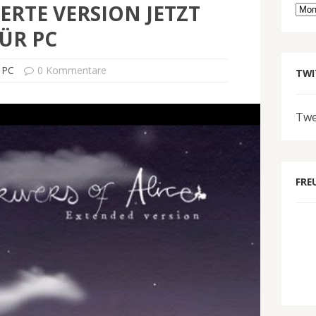
ERTE VERSION JETZT
Arc
ÜR PC
 PC
0 Kommentare
TWI
Twe
FRE