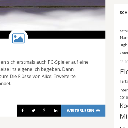
SCH
Activ
Nam
Bigbe
Comi
en sich erstmals auch PC-Spieler auf eine
E3 2
Reise ins eigene Ich begeben. Dann
El
ure Die Flüsse von Alice: Erweiterte
Tark
andel.
Inter
2016
Ko
WEITERLESEN
Mi