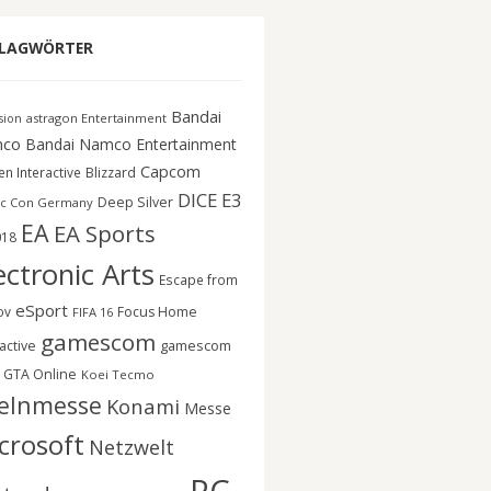
LAGWÖRTER
Bandai
astragon Entertainment
ision
co
Bandai Namco Entertainment
Capcom
n Interactive
Blizzard
DICE
E3
Deep Silver
c Con Germany
EA
EA Sports
018
ectronic Arts
Escape from
eSport
ov
Focus Home
FIFA 16
gamescom
gamescom
active
GTA Online
Koei Tecmo
elnmesse
Konami
Messe
crosoft
Netzwelt