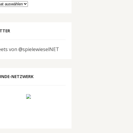
hiv
TTER
ets von @spielewieselNET
UNDE-NETZWERK