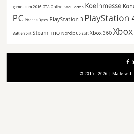
Koelnmesse
Kon
gamescom 2016
GTA Online
Koei Tecmo
PC
PlayStation 
PlayStation 3
Piranha Bytes
Xbox
Steam
Xbox 360
THQ Nordic
Battlefront
Ubisoft
© 2015 - 2026 | Made with