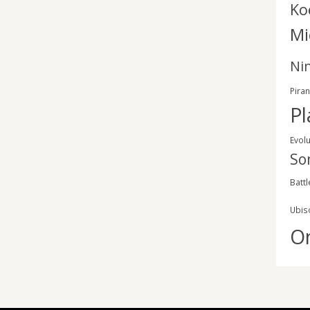
Ko
Mi
Ni
Pira
Pl
Evol
So
Battl
Ubis
O