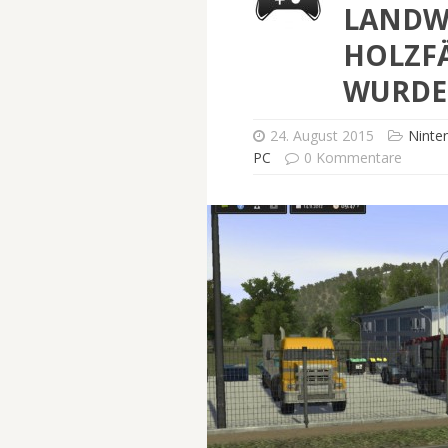
LANDWI
HOLZF
WURDE
24. August 2015
Ninte
PC
0 Kommentare