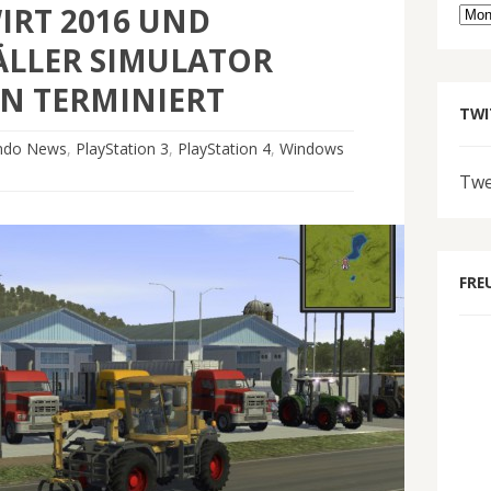
RT 2016 UND
Arc
ÄLLER SIMULATOR
N TERMINIERT
TWI
ndo News
,
PlayStation 3
,
PlayStation 4
,
Windows
Twe
FRE