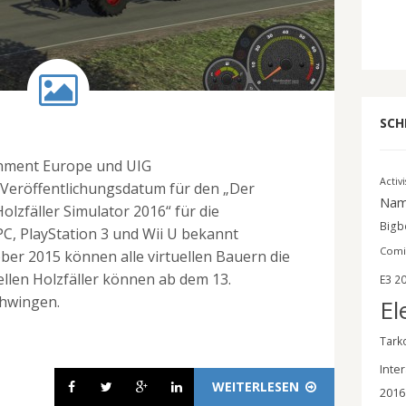
SCH
ment Europe und UIG
Activ
Veröffentlichungsdatum für den „Der
Nam
olzfäller Simulator 2016“ für die
Bigbe
PC, PlayStation 3 und Wii U bekannt
Comi
er 2015 können alle virtuellen Bauern die
ellen Holzfäller können ab dem 13.
E3 2
chwingen.
El
Tark
Inter
WEITERLESEN
2016