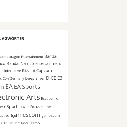
LAGWÖRTER
Bandai
astragon Entertainment
ision
co
Bandai Namco Entertainment
Capcom
n Interactive
Blizzard
DICE
E3
Deep Silver
c Con Germany
EA
EA Sports
018
ectronic Arts
Escape from
eSport
ov
Focus Home
FIFA 16
gamescom
gamescom
active
GTA Online
Koei Tecmo