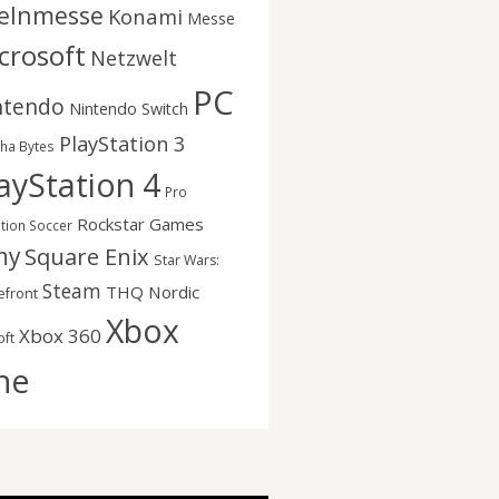
elnmesse
Konami
Messe
crosoft
Netzwelt
PC
ntendo
Nintendo Switch
PlayStation 3
nha Bytes
ayStation 4
Pro
Rockstar Games
ution Soccer
ny
Square Enix
Star Wars:
Steam
THQ Nordic
efront
Xbox
Xbox 360
oft
ne