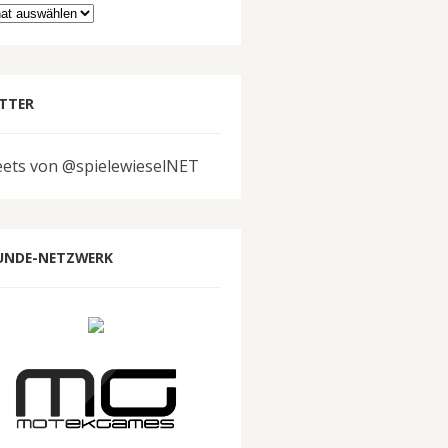
hiv
TTER
ets von @spielewieselNET
UNDE-NETZWERK