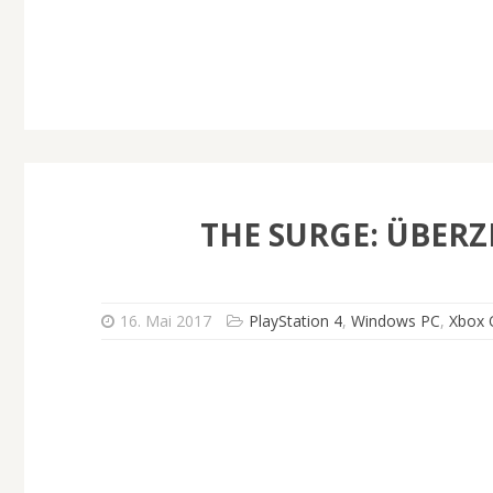
THE SURGE: ÜBERZ
16. Mai 2017
PlayStation 4
,
Windows PC
,
Xbox