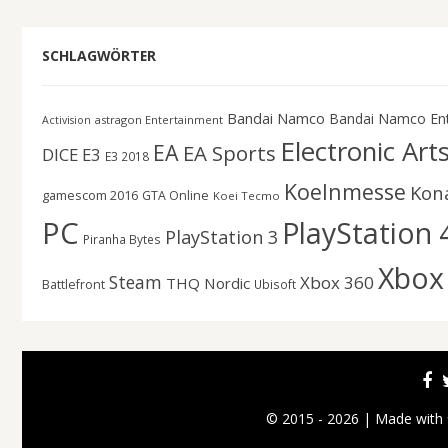
SCHLAGWÖRTER
Bandai Namco
Bandai Namco En
astragon Entertainment
Activision
Electronic Art
EA
EA Sports
DICE
E3
E3 2018
Koelnmesse
Kon
gamescom 2016
GTA Online
Koei Tecmo
PC
PlayStation 
PlayStation 3
Piranha Bytes
Xbox
Steam
Xbox 360
THQ Nordic
Battlefront
Ubisoft
© 2015 - 2026 | Made with