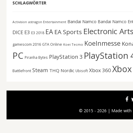
SCHLAGWÖRTER
Bandai Namco
Bandai Namco En
astragon Entertainment
Activision
Electronic Art
EA
EA Sports
DICE
E3
E3 2018
Koelnmesse
Kon
gamescom 2016
GTA Online
Koei Tecmo
PC
PlayStation 
PlayStation 3
Piranha Bytes
Xbox
Steam
Xbox 360
THQ Nordic
Battlefront
Ubisoft
© 2015 - 2026 | Made with