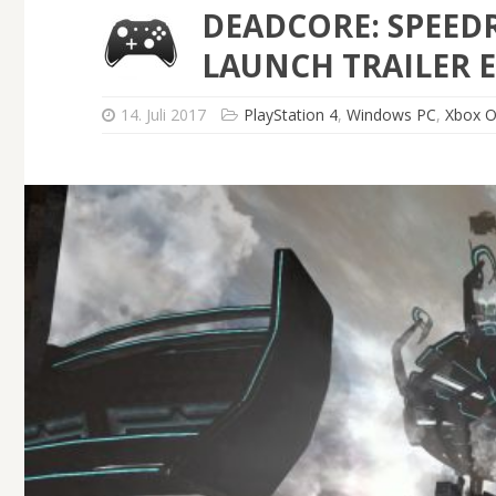
DEADCORE: SPEED
LAUNCH TRAILER 
14. Juli 2017
PlayStation 4
,
Windows PC
,
Xbox 