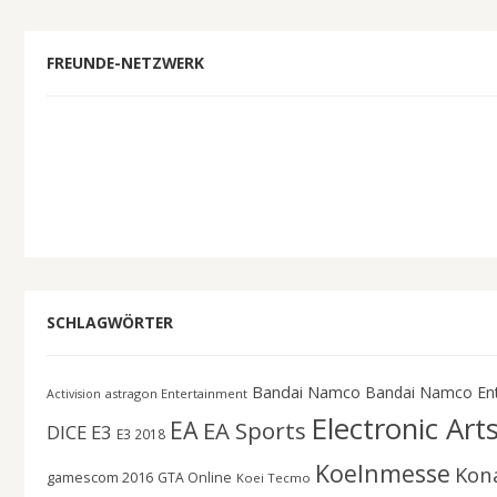
FREUNDE-NETZWERK
SCHLAGWÖRTER
Bandai Namco
Bandai Namco En
astragon Entertainment
Activision
Electronic Art
EA
EA Sports
DICE
E3
E3 2018
Koelnmesse
Kon
gamescom 2016
GTA Online
Koei Tecmo