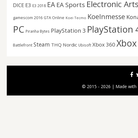
Electronic Art
EA
EA Sports
DICE
E3
E3 2018
Koelnmesse
Kon
gamescom 2016
GTA Online
Koei Tecmo
PC
PlayStation 
PlayStation 3
Piranha Bytes
Xbox
Steam
Xbox 360
THQ Nordic
Battlefront
Ubisoft
© 2015 - 2026 | Made with