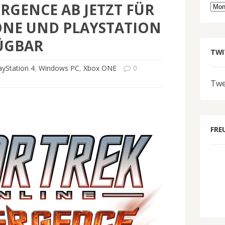
ERGENCE AB JETZT FÜR
Arc
ONE UND PLAYSTATION
ÜGBAR
TWI
ayStation 4
,
Windows PC
,
Xbox ONE
0
Twe
FRE