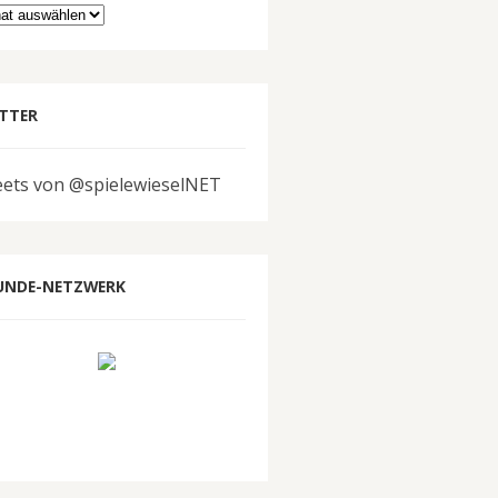
hiv
TTER
ets von @spielewieselNET
UNDE-NETZWERK