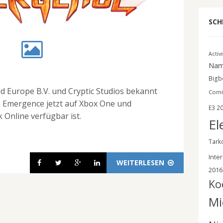
SCH
Activ
Nam
Bigbe
d Europe B.V. und Cryptic Studios bekannt
Comi
– Emergence jetzt auf Xbox One und
E3 2
k Online verfügbar ist.
El
Tark
Inter
WEITERLESEN
2016
Ko
Mi