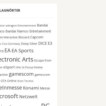
LAGWÖRTER
Bandai
astragon Entertainment
ision
co
Bandai Namco Entertainment
Capcom
n Interactive
Blizzard
DICE
E3
Deep Silver
c Con Germany
EA
EA Sports
018
ectronic Arts
Escape from
eSport
ov
Focus Home
FIFA 16
gamescom
gamescom
active
GTA Online
Koei Tecmo
elnmesse
Konami
Messe
crosoft
Netzwelt