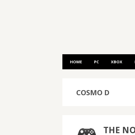
HOME
PC
XBOX
COSMO D
THE N