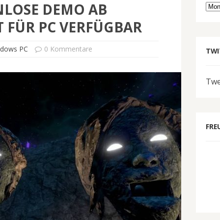
NLOSE DEMO AB
Arc
 FÜR PC VERFÜGBAR
ndows PC
0 Kommentare
TWI
Twe
FRE