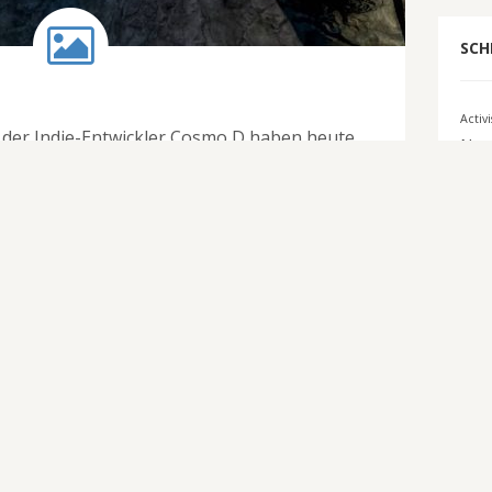
SCH
Activ
d der Indie-Entwickler Cosmo D haben heute
Nam
 The Norwood Suite für PC veröffentlicht.
Bigbe
Comi
E3 2
El
WEITERLESEN
Tark
Inter
2016
Ko
Mi