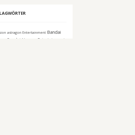
LAGWÖRTER
Bandai
astragon Entertainment
ision
co
Bandai Namco Entertainment
Capcom
n Interactive
Blizzard
DICE
E3
Deep Silver
c Con Germany
EA
EA Sports
018
ectronic Arts
Escape from
eSport
ov
Focus Home
FIFA 16
gamescom
gamescom
active
GTA Online
Koei Tecmo
elnmesse
Konami
Messe
crosoft
Netzwelt