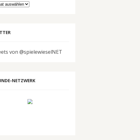
hiv
TTER
ets von @spielewieselNET
UNDE-NETZWERK