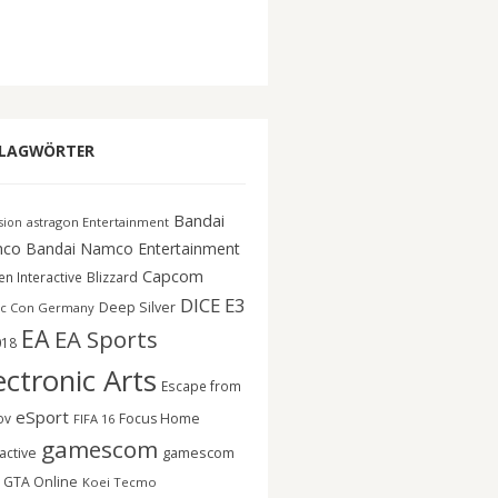
LAGWÖRTER
Bandai
astragon Entertainment
ision
co
Bandai Namco Entertainment
Capcom
n Interactive
Blizzard
DICE
E3
Deep Silver
c Con Germany
EA
EA Sports
018
ectronic Arts
Escape from
eSport
ov
Focus Home
FIFA 16
gamescom
gamescom
active
GTA Online
Koei Tecmo