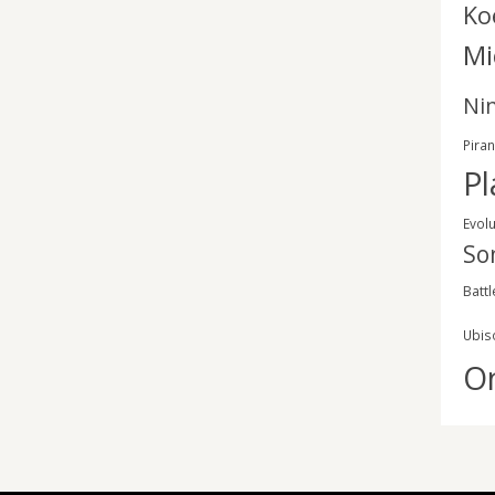
Ko
Mi
Ni
Pira
Pl
Evol
So
Battl
Ubis
O