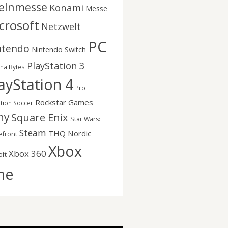
elnmesse
Konami
Messe
crosoft
Netzwelt
PC
ntendo
Nintendo Switch
PlayStation 3
nha Bytes
ayStation 4
Pro
Rockstar Games
ution Soccer
ny
Square Enix
Star Wars:
Steam
THQ Nordic
efront
Xbox
Xbox 360
oft
ne