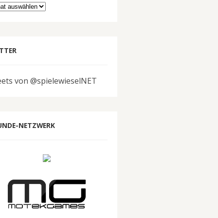
hiv
TTER
ets von @spielewieselNET
UNDE-NETZWERK