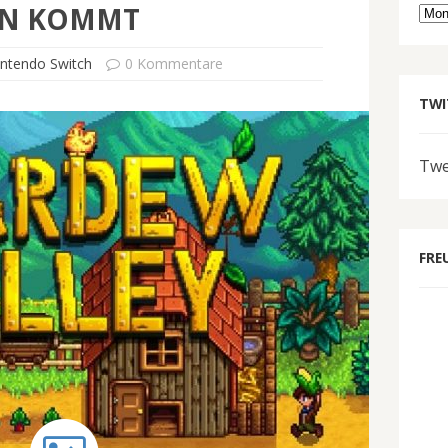
ON KOMMT
Arc
ntendo Switch
0 Kommentare
TWI
Twe
FRE