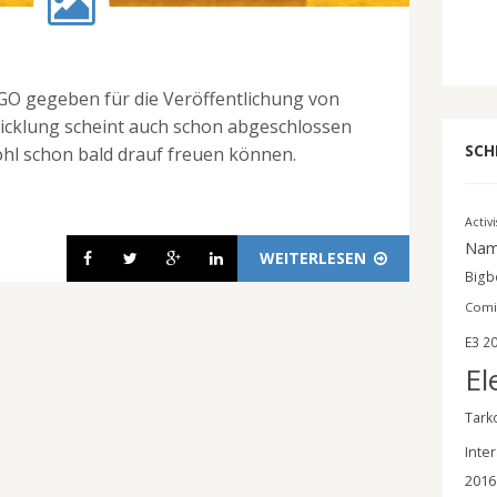
 GO gegeben für die Veröffentlichung von
wicklung scheint auch schon abgeschlossen
SCH
ohl schon bald drauf freuen können.
Activ
Nam
WEITERLESEN
Bigbe
Comi
E3 2
El
Tark
Inter
2016