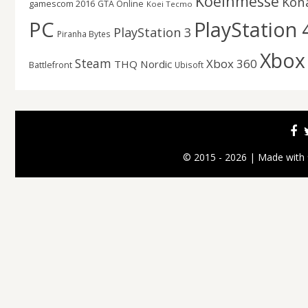
Koelnmesse
Kon
gamescom 2016
GTA Online
Koei Tecmo
PC
PlayStation 
PlayStation 3
Piranha Bytes
Xbox
Steam
Xbox 360
THQ Nordic
Battlefront
Ubisoft
© 2015 - 2026 | Made with