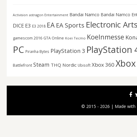
Bandai Namco
Bandai Namco En
astragon Entertainment
Activision
Electronic Art
EA
EA Sports
DICE
E3
E3 2018
Koelnmesse
Kon
gamescom 2016
GTA Online
Koei Tecmo
PC
PlayStation 
PlayStation 3
Piranha Bytes
Xbox
Steam
Xbox 360
THQ Nordic
Battlefront
Ubisoft
© 2015 - 2026 | Made with