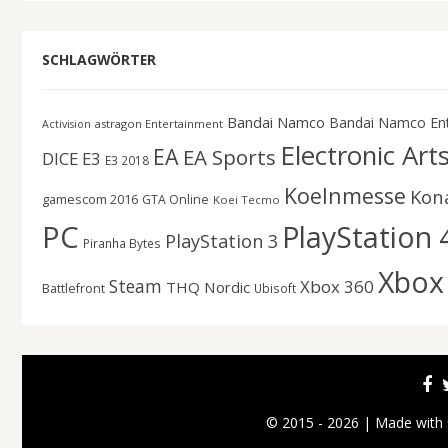
SCHLAGWÖRTER
Bandai Namco
Bandai Namco En
astragon Entertainment
Activision
Electronic Art
EA
EA Sports
DICE
E3
E3 2018
Koelnmesse
Kon
gamescom 2016
GTA Online
Koei Tecmo
PC
PlayStation 
PlayStation 3
Piranha Bytes
Xbox
Steam
Xbox 360
THQ Nordic
Battlefront
Ubisoft
© 2015 - 2026 | Made with