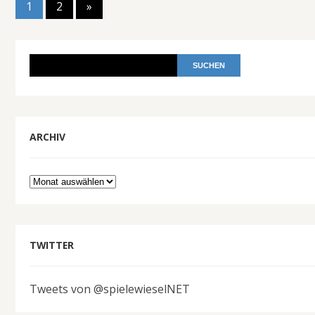
1
2
»
ARCHIV
Archiv
TWITTER
Tweets von @spielewieselNET