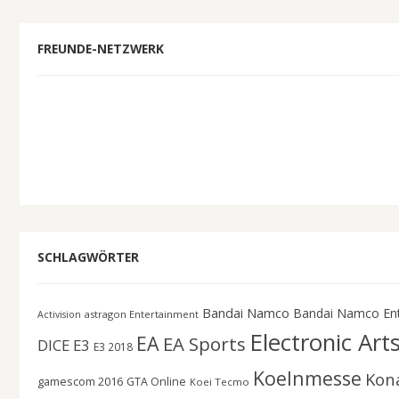
FREUNDE-NETZWERK
SCHLAGWÖRTER
Bandai Namco
Bandai Namco En
astragon Entertainment
Activision
Electronic Art
EA
EA Sports
DICE
E3
E3 2018
Koelnmesse
Kon
gamescom 2016
GTA Online
Koei Tecmo