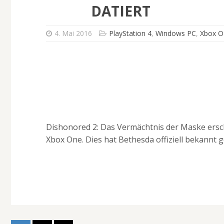
DATIERT
4. Mai 2016
PlayStation 4
,
Windows PC
,
Xbox 
Dishonored 2: Das Vermächtnis der Maske ersch
Xbox One. Dies hat Bethesda offiziell bekannt 