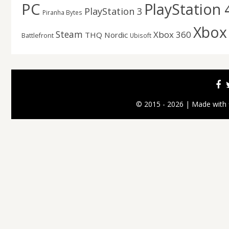
PC
PlayStation 
PlayStation 3
Piranha Bytes
Xbox
Steam
Xbox 360
THQ Nordic
Battlefront
Ubisoft
© 2015 - 2026 | Made with