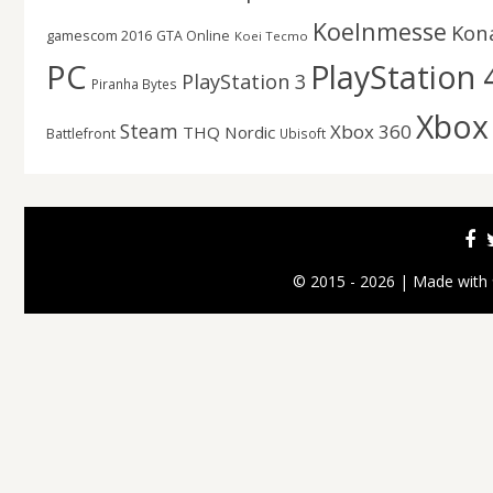
Koelnmesse
Kon
gamescom 2016
GTA Online
Koei Tecmo
PC
PlayStation 
PlayStation 3
Piranha Bytes
Xbox
Steam
Xbox 360
THQ Nordic
Battlefront
Ubisoft
© 2015 - 2026 | Made with