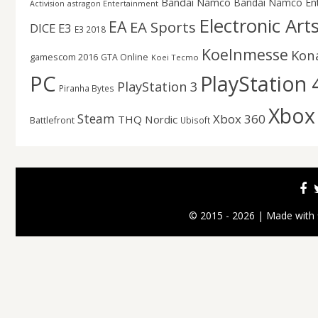
Bandai Namco
Bandai Namco En
astragon Entertainment
Activision
Electronic Art
EA
EA Sports
DICE
E3
E3 2018
Koelnmesse
Kon
gamescom 2016
GTA Online
Koei Tecmo
PC
PlayStation 
PlayStation 3
Piranha Bytes
Xbox
Steam
Xbox 360
THQ Nordic
Battlefront
Ubisoft
© 2015 - 2026 | Made with