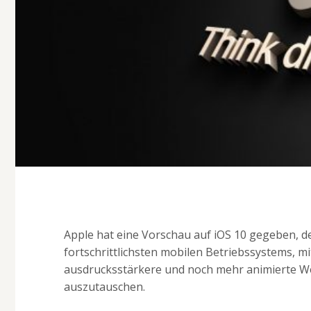
Apple hat eine Vorschau auf iOS 10 gegeben, d
fortschrittlichsten mobilen Betriebssystems, 
ausdrucksstärkere und noch mehr animierte Weg
auszutauschen.