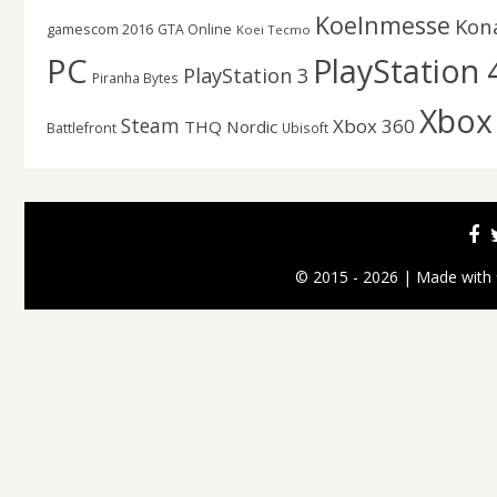
Koelnmesse
Kon
gamescom 2016
GTA Online
Koei Tecmo
PC
PlayStation 
PlayStation 3
Piranha Bytes
Xbox
Steam
Xbox 360
THQ Nordic
Battlefront
Ubisoft
© 2015 - 2026 | Made with