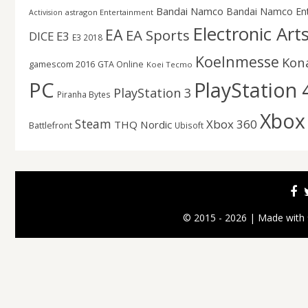
Bandai Namco
Bandai Namco En
astragon Entertainment
Activision
Electronic Art
EA
EA Sports
DICE
E3
E3 2018
Koelnmesse
Kon
gamescom 2016
GTA Online
Koei Tecmo
PC
PlayStation 
PlayStation 3
Piranha Bytes
Xbox
Steam
Xbox 360
THQ Nordic
Battlefront
Ubisoft
© 2015 - 2026 | Made with