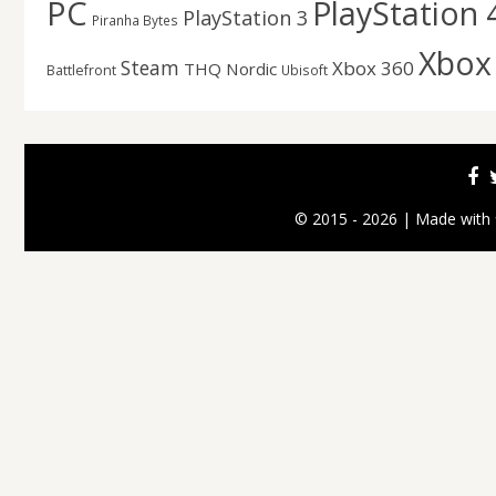
PC
PlayStation 
PlayStation 3
Piranha Bytes
Xbox
Steam
Xbox 360
THQ Nordic
Battlefront
Ubisoft
© 2015 - 2026 | Made with