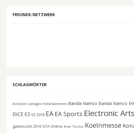
FREUNDE-NETZWERK
SCHLAGWÖRTER
Bandai Namco
Bandai Namco En
astragon Entertainment
Activision
Electronic Art
EA
EA Sports
DICE
E3
E3 2018
Koelnmesse
Kon
gamescom 2016
GTA Online
Koei Tecmo