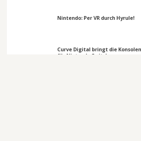
Nintendo: Per VR durch Hyrule!
Curve Digital bringt die Konsole
für Nintendo Switch
VIZ Media Europe: Erste Lizenzn
Nintendo: Switch Pro?