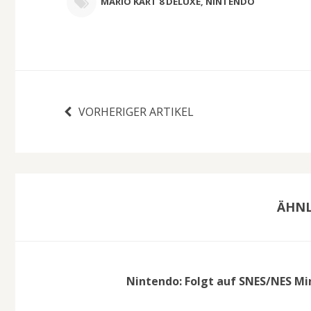
MARIO KART 8 DELUXE
,
NINTENDO
VORHERIGER ARTIKEL
ÄHNL
Nintendo: Folgt auf SNES/NES Min