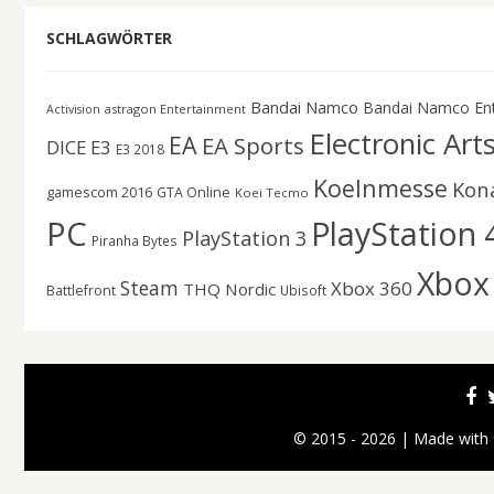
SCHLAGWÖRTER
Bandai Namco
Bandai Namco En
astragon Entertainment
Activision
Electronic Art
EA
EA Sports
DICE
E3
E3 2018
Koelnmesse
Kon
gamescom 2016
GTA Online
Koei Tecmo
PC
PlayStation 
PlayStation 3
Piranha Bytes
Xbox
Steam
Xbox 360
THQ Nordic
Battlefront
Ubisoft
© 2015 - 2026 | Made with