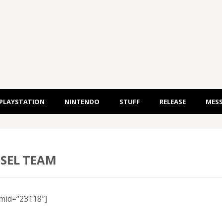
PLAYSTATION
NINTENDO
STUFF
RELEASE
MESS
ESEL TEAM
mid=“23118″]