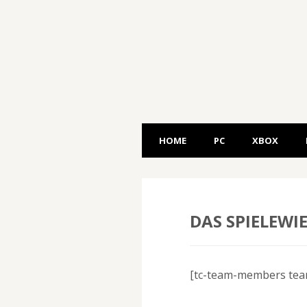
HOME
PC
XBOX
DAS SPIELEWI
[tc-team-members tea