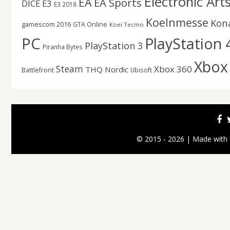
Electronic Art
EA
EA Sports
DICE
E3
E3 2018
Koelnmesse
Kon
gamescom 2016
GTA Online
Koei Tecmo
PC
PlayStation 
PlayStation 3
Piranha Bytes
Xbox
Steam
Xbox 360
THQ Nordic
Battlefront
Ubisoft
© 2015 - 2026 | Made with