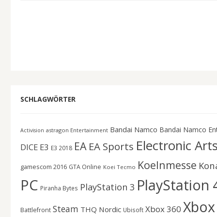
SCHLAGWÖRTER
Bandai Namco
Bandai Namco En
astragon Entertainment
Activision
Electronic Art
EA
EA Sports
DICE
E3
E3 2018
Koelnmesse
Kon
gamescom 2016
GTA Online
Koei Tecmo
PC
PlayStation 
PlayStation 3
Piranha Bytes
Xbox
Steam
Xbox 360
THQ Nordic
Battlefront
Ubisoft